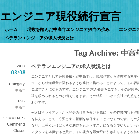
エンジニア現役続行宣言
ホーム
場数を踏んだ中高年エンジニア独自の強み
エンジニ
ベテランエンジニアの求人状況とは
Tag Archive:
中高
ベテランエンジニアの求人状況とは
2017
03/08
エンジニアとして経験を積んだ中高年は、現場作業から管理する立場
マーから組織運営に関わるような業務に携わることによって、その役
Category:
見出すことになるのです。エンジニア 求人募集を見ても、その経験
中高年
理を求められるものが増えてきます。その結果、いかに会社に利益を
TAG:
わけです。
中高年
例えばクライアントから開発の仕事を受ける際に、その作業内容を詳
COMMENTS:
を伝えることで、必要とする報酬を確保することになるのです。その
Comments
なり、上手くいけば大きな利益をもたらすことになる点でやりがいも
Closed
スタッフを確保すると共に、その能力を最大限に引き出せるような強